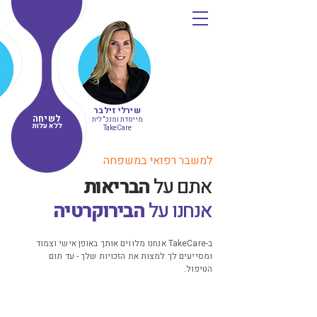
שירלי זילבר
לשיחה
מייסדת ומנכ"לית
ללא עלות
TakeCare
דברו איתנו
למשבר רפואי במשפחה
אתם על
הבריאות
אנחנו על
הבירוקרטיה
ב-TakeCare אנחנו מלווים אותך באופן אישי וצמוד
ומסייעים לך למצות את הזכויות שלך - עד תום
הטיפול.
מודל הוגן ושקוף
לא קיבלת - לא שילמת