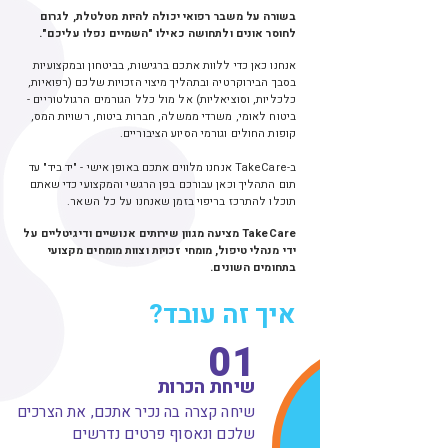
בשורה על משבר רפואי יכולה להיות מטלטלת, לגרום
לחוסר אונים ולתחושה כאילו "השמיים נפלו עליכם".
אנחנו כאן כדי ללוות אתכם ברגישות, בביטחון ובמקצועיות
בסבך הבירוקרטיה ובתהליך מיצוי הזכויות שלכם (רפואיות,
כלכליות, וסוציאליות) אל מול כלל הגורמים הרגולטוריים -
ביטוח לאומי, משרדי ממשלה, חברות ביטוח, רשויות המס,
קופות החולים וגורמי הסיוע הציבוריים.
ב-TakeCare אנחנו מלווים אתכם באופן אישי - "יד ביד" עד
תום התהליך וכאן עבורכם בפן הרגשי והמקצועי כדי שאתם
תוכלו להתרכז בריפוי בזמן שאנחנו על כל השאר.
TakeCare מציעה מגוון שירותים אנושיים ודיגיטליים על
ידי מנהלי טיפול, מומחי זכויות וצוות מומחים מקצועי
בתחומים השונים.
איך זה עובד?
01
שיחת הכרות
שיחה קצרה בה נכיר אתכם, את הצרכים
שלכם ונאסוף פרטים נדרשים