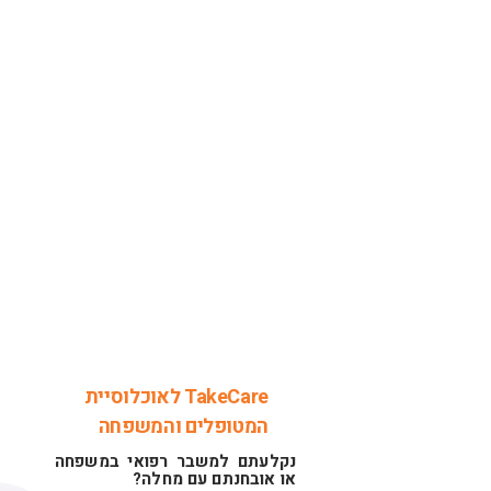
מנהלת טיפול אישית
עד תום התהליך
מיצוי זכויות רפואיות,
כלכליות וסוציאליות
טיפול בבירוקרטיה
TakeCare לאוכלוסיית
המטופלים והמשפחה
נקלעתם למשבר רפואי במשפחה
או אובחנתם עם מחלה?