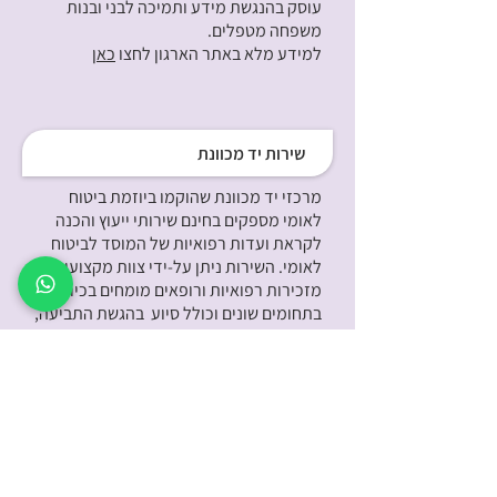
עוסק בהנגשת מידע ותמיכה לבני ובנות
משפחה מטפלים.
למידע מלא באתר הארגון לחצו
כאן
שירות יד מכוונת
מרכזי יד מכוונת שהוקמו ביוזמת ביטוח
לאומי מספקים בחינם שירותי ייעוץ והכנה
לקראת ועדות רפואיות של המוסד לביטוח
לאומי. השירות ניתן על-ידי צוות מקצועי של
מזכירות רפואיות ורופאים מומחים בכירים
בתחומים שונים וכולל סיוע בהגשת התביעה,
בהכנת התיק הרפואי לקראת הוועדה
באמצעות בחינה ועיון בכלל המסמכים
הרפואיים ובמתן הדרכה מקצועית על-ידי
הרופאים והמזכירות על הליך הוועדה ואופן
ההתנהלות בה.
למידע מלא באתר כל זכות
לחצו כאן
למידע מלא באתר ביטוח לאומי
לחצו כאן
.